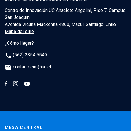
Centro de Innovación UC Anacleto Angelini, Piso 7. Campus
San Joaquín
Avenida Vicuña Mackenna 4860, Macul. Santiago, Chile
Mapa del sitio
¿Cómo llegar?
phone
(562) 2354 5549
email
contactocim@uc.cl
MESA CENTRAL