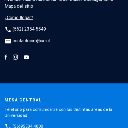
Mapa del sitio
¿Cómo llegar?
phone
(562) 2354 5549
email
contactocim@uc.cl
MESA CENTRAL
Teléfono para comunicarse con las distintas áreas de la
Universidad.
phone
(56)95504 4000