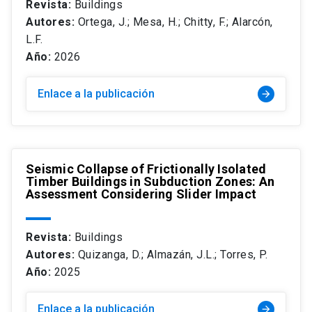
Revista:
Buildings
Autores:
Ortega, J.; Mesa, H.; Chitty, F.; Alarcón,
L.F.
Año:
2026
Enlace a la publicación
arrow_forward
Seismic Collapse of Frictionally Isolated
Timber Buildings in Subduction Zones: An
Assessment Considering Slider Impact
Revista:
Buildings
Autores:
Quizanga, D.; Almazán, J.L.; Torres, P.
Año:
2025
Enlace a la publicación
arrow_forward