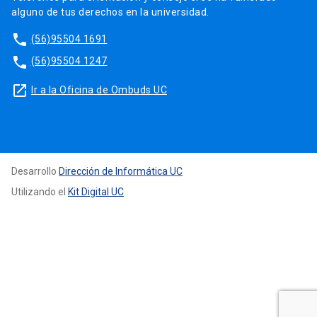
alguno de tus derechos en la universidad.
phone
(56)95504 1691
phone
(56)95504 1247
launch
Ir a la Oficina de Ombuds UC
Desarrollo
Dirección de Informática UC
Utilizando el
Kit Digital UC