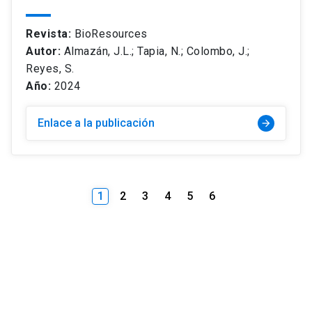
Revista:
BioResources
Autor:
Almazán, J.L.; Tapia, N.; Colombo, J.;
Reyes, S.
Año:
2024
Enlace a la publicación
arrow_forward
1
2
3
4
5
6