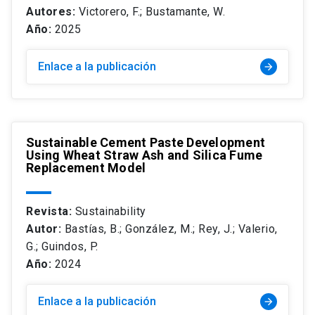
Autores:
Victorero, F.; Bustamante, W.
Año:
2025
Enlace a la publicación
arrow_forward
Sustainable Cement Paste Development
Using Wheat Straw Ash and Silica Fume
Replacement Model
Revista:
Sustainability
Autor:
Bastías, B.; González, M.; Rey, J.; Valerio,
G.; Guindos, P.
Año:
2024
Enlace a la publicación
arrow_forward