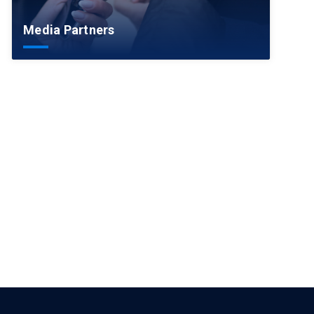
Media Partners
arrow_forward