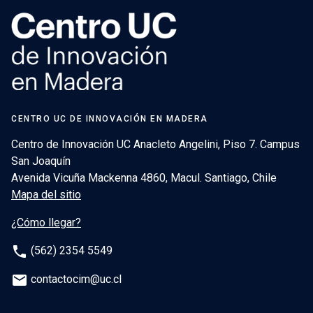
CENTRO UC DE INNOVACIÓN EN MADERA
Centro de Innovación UC Anacleto Angelini, Piso 7. Campus
San Joaquín
Avenida Vicuña Mackenna 4860, Macul. Santiago, Chile
Mapa del sitio
¿Cómo llegar?
phone
(562) 2354 5549
email
contactocim@uc.cl