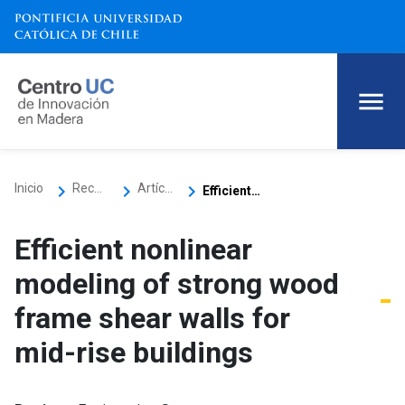
keyboard_arrow_right
keyboard_arrow_right
keyboard_arrow_right
Inicio
Recursos
Artículos científicos
Efficient nonlinear modeling of strong wood frame shear walls for mid-rise buildings
Efficient nonlinear
modeling of strong wood
frame shear walls for
mid-rise buildings