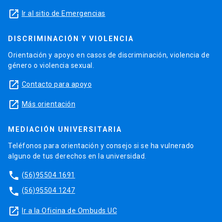
launch
Ir al sitio de Emergencias
DISCRIMINACIÓN Y VIOLENCIA
Orientación y apoyo en casos de discriminación, violencia de
género o violencia sexual.
launch
Contacto para apoyo
launch
Más orientación
MEDIACIÓN UNIVERSITARIA
Teléfonos para orientación y consejo si se ha vulnerado
alguno de tus derechos en la universidad.
phone
(56)95504 1691
phone
(56)95504 1247
launch
Ir a la Oficina de Ombuds UC