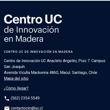
CENTRO UC DE INNOVACIÓN EN MADERA
Centro de Innovación UC Anacleto Angelini, Piso 7. Campus
San Joaquín
Avenida Vicuña Mackenna 4860, Macul. Santiago, Chile
Mapa del sitio
¿Cómo llegar?
phone
(562) 2354 5549
email
contactocim@uc.cl