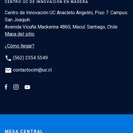
CENTRO UC DE INNOVACIÓN EN MADERA
Centro de Innovación UC Anacleto Angelini, Piso 7. Campus
San Joaquín
Avenida Vicuña Mackenna 4860, Macul. Santiago, Chile
Mapa del sitio
¿Cómo llegar?
phone
(562) 2354 5549
email
contactocim@uc.cl
MESA CENTRAL