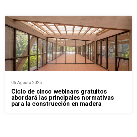
Además, generará energía limpia y renovable a
través de un sistema de cogeneración eléctrica a
Dirección: Av. El Golf 150, Piso 14, Las Condes,
partir de biomasa forestal, a lo que se suma una
Santiago, Chile.
nueva planta de tratamiento de efluentes que ya
está en la etapa final de construcción.
05 Agosto 2026
Ciclo de cinco webinars gratuitos
abordará las principales normativas
para la construcción en madera