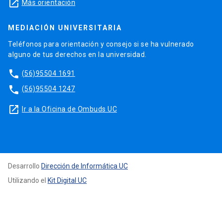
launch
Más orientación
MEDIACIÓN UNIVERSITARIA
Teléfonos para orientación y consejo si se ha vulnerado
alguno de tus derechos en la universidad.
phone
(56)95504 1691
phone
(56)95504 1247
launch
Ir a la Oficina de Ombuds UC
Desarrollo
Dirección de Informática UC
Utilizando el
Kit Digital UC