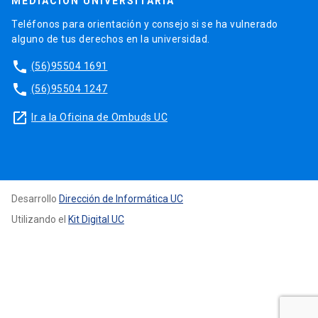
MEDIACIÓN UNIVERSITARIA
Teléfonos para orientación y consejo si se ha vulnerado
alguno de tus derechos en la universidad.
phone
(56)95504 1691
phone
(56)95504 1247
launch
Ir a la Oficina de Ombuds UC
Desarrollo
Dirección de Informática UC
Utilizando el
Kit Digital UC