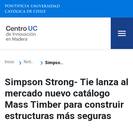
keyboard_arrow_right
keyboard_arrow_right
Inicio
Noticias
Simpson Strong- Tie lanza al mercado nuevo catálogo Mass Timber para construir estructuras más seguras
Simpson Strong- Tie lanza al
mercado nuevo catálogo
Mass Timber para construir
estructuras más seguras