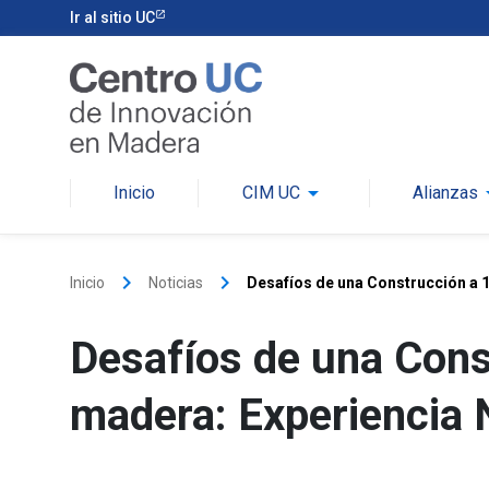
Ir al sitio UC
arrow_drop_down
arrow_
Inicio
CIM UC
Alianzas
keyboard_arrow_right
keyboard_arrow_right
Inicio
Noticias
Desafíos de una Construcción a 1
Desafíos de una Const
madera: Experiencia 