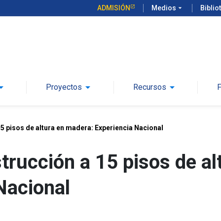
ADMISIÓN
Medios
arrow_drop_down
Biblio
drop_down
arrow_drop_down
arrow_drop_down
Proyectos
Recursos
5 pisos de altura en madera: Experiencia Nacional
rucción a 15 pisos de al
Nacional