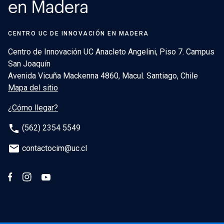
CENTRO UC DE INNOVACIÓN EN MADERA
Centro de Innovación UC Anacleto Angelini, Piso 7. Campus
San Joaquín
Avenida Vicuña Mackenna 4860, Macul. Santiago, Chile
Mapa del sitio
¿Cómo llegar?
phone
(562) 2354 5549
email
contactocim@uc.cl