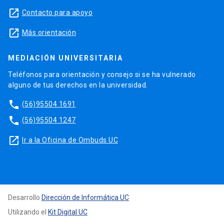
launch
Contacto para apoyo
launch
Más orientación
MEDIACIÓN UNIVERSITARIA
Teléfonos para orientación y consejo si se ha vulnerado
alguno de tus derechos en la universidad.
phone
(56)95504 1691
phone
(56)95504 1247
launch
Ir a la Oficina de Ombuds UC
Desarrollo
Dirección de Informática UC
Utilizando el
Kit Digital UC