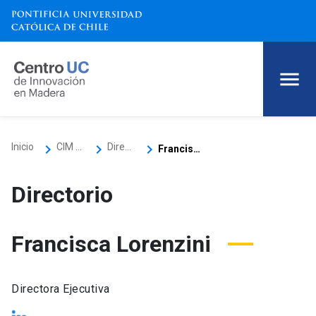
keyboard_arrow_right
keyboard_arrow_right
keyboard_arrow_right
Inicio
CIM UC
Directorio
Francisca Lorenzini
Directorio
Francisca Lorenzini
Directora Ejecutiva